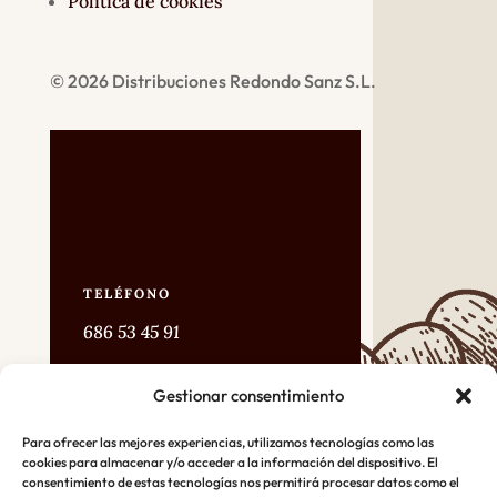
Política de cookies
© 2026 Distribuciones Redondo Sanz S.L.
TELÉFONO
686 53 45 91
Gestionar consentimiento
DIRECCIÓN
C/ Pirita Nº25 Valladolid
Para ofrecer las mejores experiencias, utilizamos tecnologías como las
cookies para almacenar y/o acceder a la información del dispositivo. El
consentimiento de estas tecnologías nos permitirá procesar datos como el