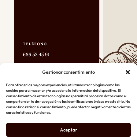
TELÉFONO
686 53 45 91
Gestionar consentimiento
DIRECCIÓN
C/ Pirita Nº25 Valladolid
Para ofrecer las mejores experiencias, utilizamos tecnologías como las
cookies para almacenar y/o acceder a la información del dispositivo. El
consentimiento de estas tecnologías nos permitirá procesar datos como el
comportamiento de navegación o las identificaciones únicas en este sitio. No
CORREO
consentir o retirar el consentimiento, puede afectar negativamente a ciertas
características y funciones.
vsdiez@hotmail.com
Aceptar