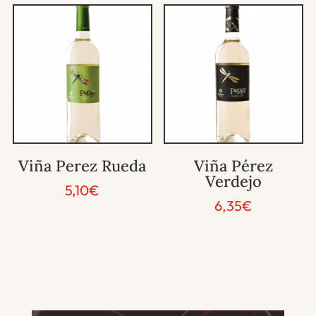
Viña Perez Rueda
Viña Pérez
Verdejo
5,10
€
6,35
€