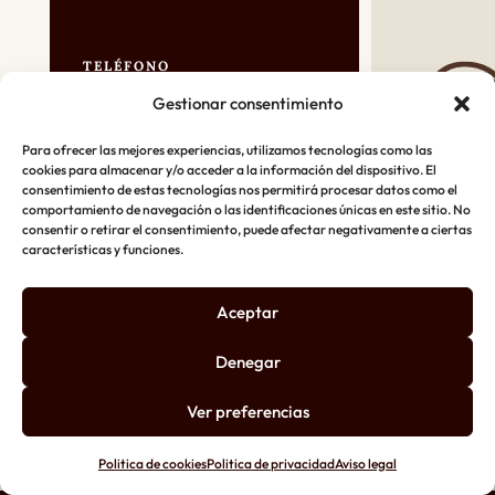
TELÉFONO
686 53 45 91
Gestionar consentimiento
Para ofrecer las mejores experiencias, utilizamos tecnologías como las
cookies para almacenar y/o acceder a la información del dispositivo. El
DIRECCIÓN
consentimiento de estas tecnologías nos permitirá procesar datos como el
C/ Pirita Nº25 Valladolid
comportamiento de navegación o las identificaciones únicas en este sitio. No
consentir o retirar el consentimiento, puede afectar negativamente a ciertas
características y funciones.
CORREO
Aceptar
vsdiez@hotmail.com
Denegar
Ver preferencias
Politica de cookies
Politica de privacidad
Aviso legal