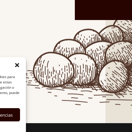
okies para
de estas
egación o
miento, puede
rencias
es