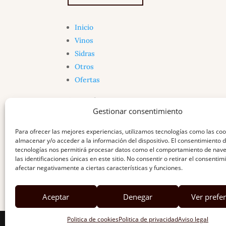
Inicio
Vinos
Sidras
Otros
Ofertas
Acerca de...
Gestionar consentimiento
Aviso legal
Política de privacidad
Para ofrecer las mejores experiencias, utilizamos tecnologías como las co
Política de cookies
almacenar y/o acceder a la información del dispositivo. El consentimiento 
tecnologías nos permitirá procesar datos como el comportamiento de nav
las identificaciones únicas en este sitio. No consentir o retirar el consenti
afectar negativamente a ciertas características y funciones.
© 2026 Distribuciones Redondo Sanz S.L.
Aceptar
Denegar
Ver prefe
Politica de cookies
Politica de privacidad
Aviso legal
Todos los derechos reservados © | ♡
AppRed