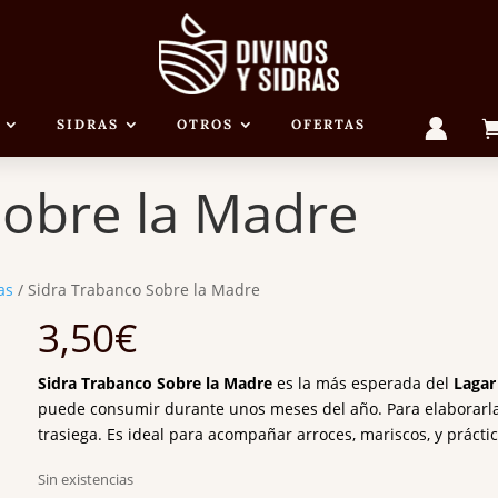
M
SIDRAS
OTROS
OFERTAS
I
C
U
Sobre la Madre
E
N
T
A
as
/ Sidra Trabanco Sobre la Madre
3,50
€
Sidra Trabanco Sobre la Madre
es la más esperada del
Lagar
puede consumir durante unos meses del año. Para elaborarla 
trasiega. Es ideal para acompañar arroces, mariscos, y práct
Sin existencias