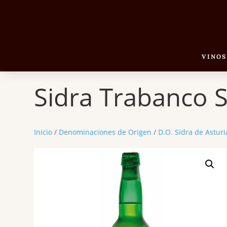
VINOS
Sidra Trabanco 
Inicio
/
Denominaciones de Origen
/
D.O. Sidra de Asturi