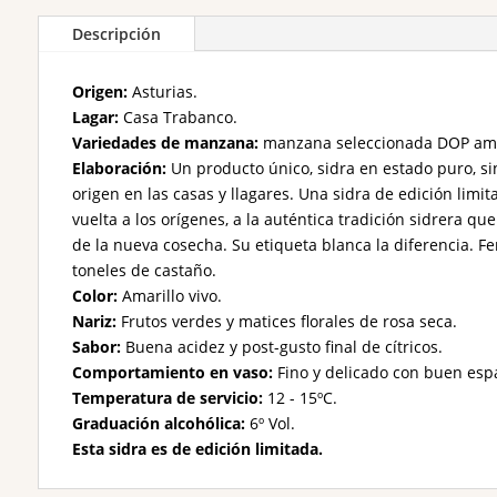
Descripción
Origen:
Asturias.
Lagar:
Casa Trabanco.
Variedades de manzana:
manzana seleccionada DOP amar
Elaboración:
Un producto único, sidra en estado puro, sin
origen en las casas y llagares. Una sidra de edición limi
vuelta a los orígenes, a la auténtica tradición sidrera qu
de la nueva cosecha. Su etiqueta blanca la diferencia. 
toneles de castaño.
Color:
Amarillo vivo.
Nariz:
Frutos verdes y matices florales de rosa seca.
Sabor:
Buena acidez y post-gusto final de cítricos.
Comportamiento en vaso:
Fino y delicado con buen esp
Temperatura de servicio:
12 - 15ºC.
Graduación alcohólica:
6º Vol.
Esta sidra es de edición limitada.