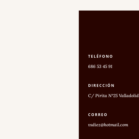
TELÉFONO
686 53 45 91
DIRECCIÓN
C/ Pirita Nº25 Valladolid
CORREO
vsdiez@hotmail.com