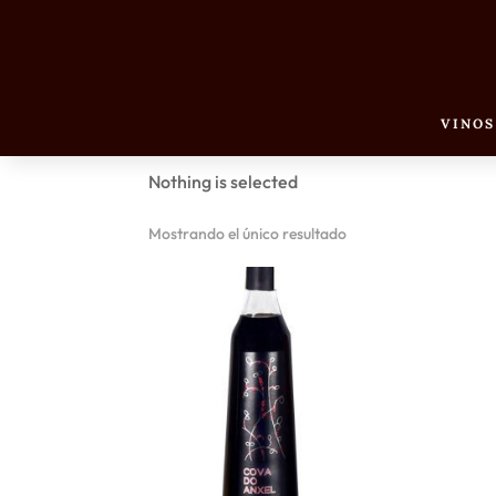
Inicio
/ Productos etiquetados “Licor cafe”
Licor cafe
VINOS
Nothing is selected
Mostrando el único resultado