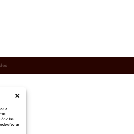
des
 para
stas
ión o las
puede afectar