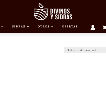
M
SIDRAS
OTROS
OFERTAS
I
C
U
E
N
T
A