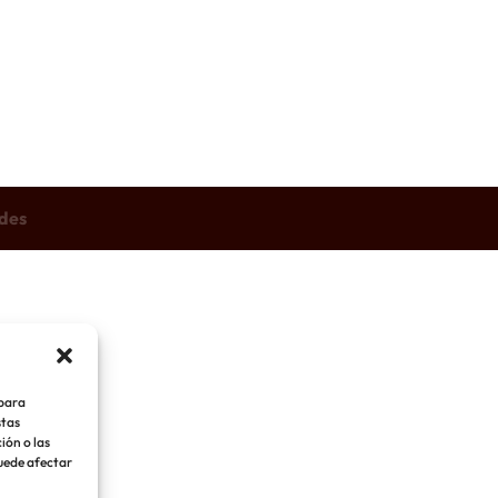
des
 para
stas
ión o las
puede afectar