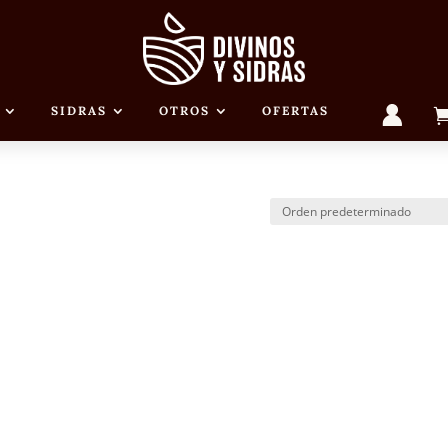
uero 8 meses”
ses
M
SIDRAS
OTROS
OFERTAS
I
C
U
E
N
T
A