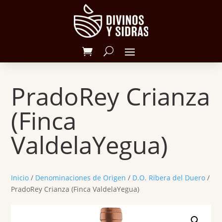
PradoRey Crianza
(Finca
ValdelaYegua)
Inicio
/
Denominaciones de Origen
/
D.O. Ribera del Duero
/
PradoRey Crianza (Finca ValdelaYegua)