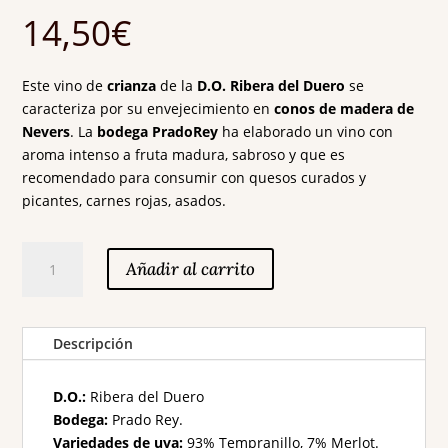
14,50
€
Este vino de
crianza
de la
D.O. Ribera del Duero
se
caracteriza por su envejecimiento en
conos de madera de
Nevers
. La
bodega PradoRey
ha elaborado un vino con
aroma intenso a fruta madura, sabroso y que es
recomendado para consumir con quesos curados y
picantes, carnes rojas, asados.
PradoRey
Añadir al carrito
Crianza
(Finca
ValdelaYegua)
Descripción
cantidad
D.O.:
Ribera del Duero
Bodega:
Prado Rey.
Variedades de uva:
93% Tempranillo, 7% Merlot.