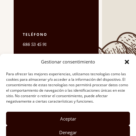
TELÉFONO
686 53 45 91
Gestionar consentimiento
DIRECCIÓN
C/ Pirita Nº25 Valladolid
Para ofrecer las mejores experiencias, utilizamos tecnologías como las
cookies para almacenar y/o acceder a la información del dispositivo. El
consentimiento de estas tecnologías nos permitirá procesar datos como
el comportamiento de navegación o las identificaciones únicas en este
CORREO
sitio. No consentir o retirar el consentimiento, puede afectar
negativamente a ciertas características y funciones.
vsdiez@hotmail.com
Aceptar
Denegar