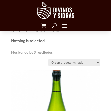
Inicio
/ Productos etiquetados “Sidra Asturias”
Sidra Asturias
Nothing is selected
Mostrando los 3 resultados